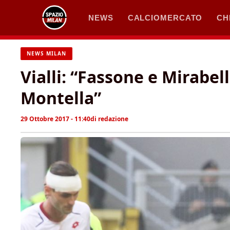
Vai
NEWS
CALCIOMERCATO
CH
al
contenuto
NEWS MILAN
Vialli: “Fassone e Mirabel
Montella”
29 Ottobre 2017 - 11:40
di
redazione