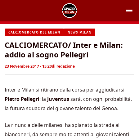
Vai
al
contenuto
CALCIOMERCATO DEL MILAN
NEWS MILAN
CALCIOMERCATO/ Inter e Milan:
addio al sogno Pellegri
23 Novembre 2017 - 15:20
di
redazione
Inter e Milan si ritirano dalla corsa per aggiudicarsi
Pietro Pellegri
: la
Juventus
sarà, con ogni probabilità,
la futura squadra del giovane talento del Genoa.
La rinuncia delle milanesi ha spianato la strada ai
bianconeri, da sempre molto attenti ai giovani talenti