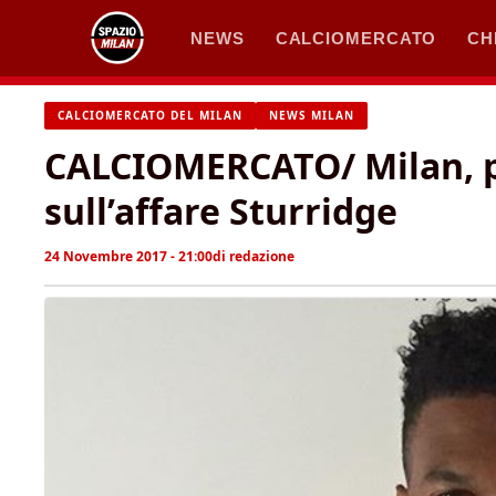
Vai
NEWS
CALCIOMERCATO
CH
al
contenuto
CALCIOMERCATO DEL MILAN
NEWS MILAN
CALCIOMERCATO/ Milan, 
sull’affare Sturridge
24 Novembre 2017 - 21:00
di
redazione