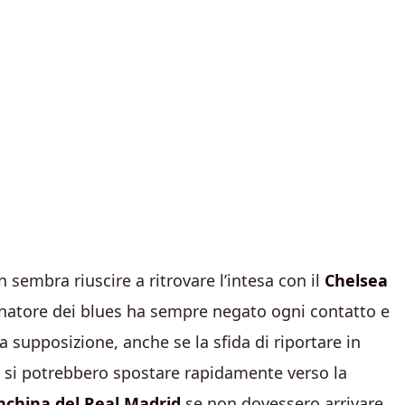
n sembra riuscire a ritrovare l’intesa con il
Chelsea
lenatore dei blues ha sempre negato ogni contatto e
a supposizione, anche se la sfida di riportare in
erò si potrebbero spostare rapidamente verso la
anchina del Real Madrid
se non dovessero arrivare