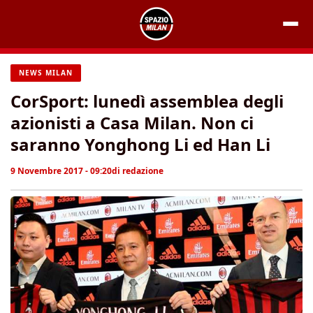
Vai
al
contenuto
NEWS MILAN
CorSport: lunedì assemblea degli
azionisti a Casa Milan. Non ci
saranno Yonghong Li ed Han Li
9 Novembre 2017 - 09:20
di
redazione