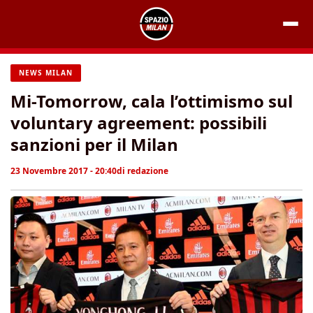
Vai
al
contenuto
NEWS MILAN
Mi-Tomorrow, cala l’ottimismo sul
voluntary agreement: possibili
sanzioni per il Milan
23 Novembre 2017 - 20:40
di
redazione