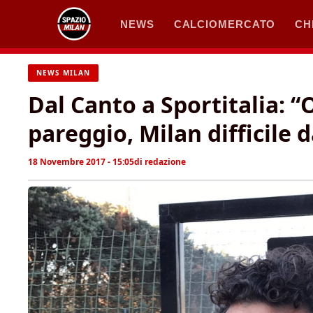
Vai
NEWS
CALCIOMERCATO
CH
al
contenuto
NEWS MILAN
Dal Canto a Sportitalia: “
pareggio, Milan difficile 
18 Novembre 2017 - 15:05
di
redazione