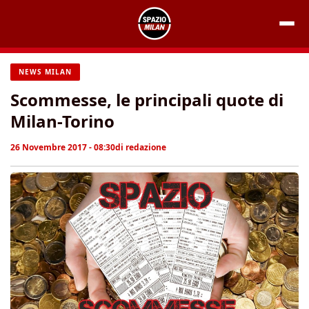
Vai
al
contenuto
NEWS MILAN
Scommesse, le principali quote di
Milan-Torino
26 Novembre 2017 - 08:30
di
redazione