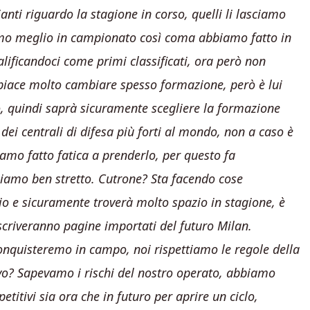
nti riguardo la stagione in corso, quelli li lasciamo
emo meglio in campionato così coma abbiamo fatto in
ificandoci come primi classificati, ora però non
piace molto cambiare spesso formazione, però è lui
o, quindi saprà sicuramente scegliere la formazione
dei centrali di difesa più forti al mondo, non a caso è
amo fatto fatica a prenderlo, per questo fa
niamo ben stretto. Cutrone? Sta facendo cose
io e sicuramente troverà molto spazio in stagione, è
criveranno pagine importati del futuro Milan.
conquisteremo in campo, noi rispettiamo le regole della
tivo? Sapevamo i rischi del nostro operato, abbiamo
titivi sia ora che in futuro per aprire un ciclo,