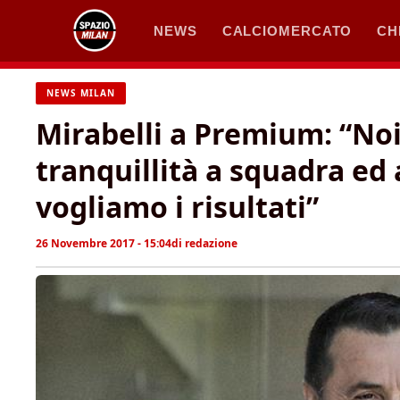
Vai
NEWS
CALCIOMERCATO
CH
al
contenuto
NEWS MILAN
Mirabelli a Premium: “No
tranquillità a squadra ed
vogliamo i risultati”
26 Novembre 2017 - 15:04
di
redazione