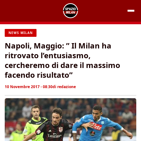
Vai
al
contenuto
NEWS MILAN
Napoli, Maggio: ” Il Milan ha
ritrovato l’entusiasmo,
cercheremo di dare il massimo
facendo risultato”
10 Novembre 2017 - 08:30
di
redazione