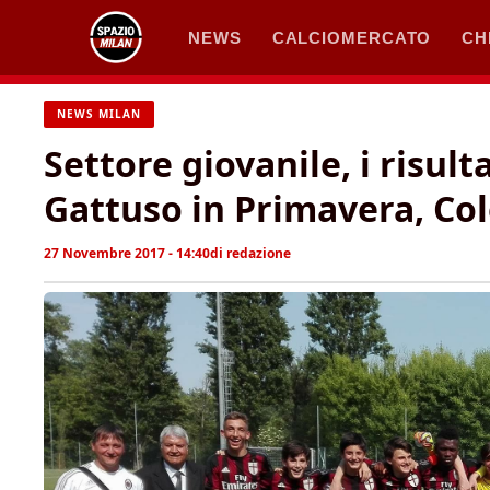
Vai
NEWS
CALCIOMERCATO
CH
al
contenuto
NEWS MILAN
Settore giovanile, i risult
Gattuso in Primavera, Co
27 Novembre 2017 - 14:40
di
redazione