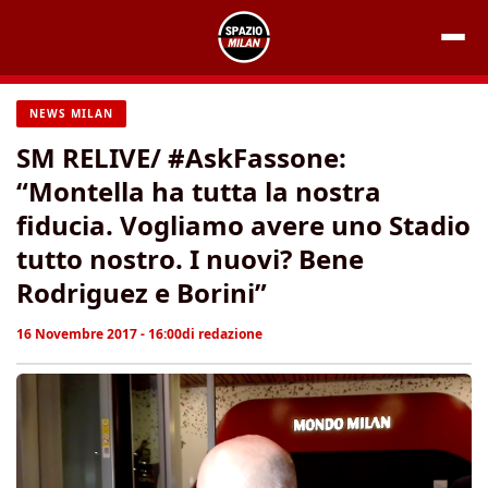
Vai
al
contenuto
NEWS MILAN
SM RELIVE/ #AskFassone:
“Montella ha tutta la nostra
fiducia. Vogliamo avere uno Stadio
tutto nostro. I nuovi? Bene
Rodriguez e Borini”
16 Novembre 2017 - 16:00
di
redazione