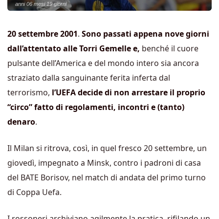
anni 06 mesi 19 giorni
20 settembre 2001
.
Sono passati appena nove giorni
dall’attentato alle Torri Gemelle e,
benché il cuore
pulsante dell’America e del mondo intero sia ancora
straziato dalla sanguinante ferita inferta dal
terrorismo,
l’UEFA decide di non arrestare il proprio
“circo” fatto di regolamenti, incontri e (tanto)
denaro
.
Il Milan si ritrova, così, in quel fresco 20 settembre, un
giovedì, impegnato a Minsk, contro i padroni di casa
del BATE Borisov, nel match di andata del primo turno
di Coppa Uefa.
I rossoneri archiviano agilmente la pratica, rifilando un