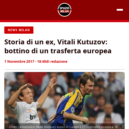
Vai
al
contenuto
NEWS MILAN
Storia di un ex, Vitali Kutuzov:
bottino di un trasferta europea
1 Novembre 2017 - 18:40
di
redazione
Dmitri Likhtarovich (Bate Borisov) sceso in campo il 17 settembre scorso a 36