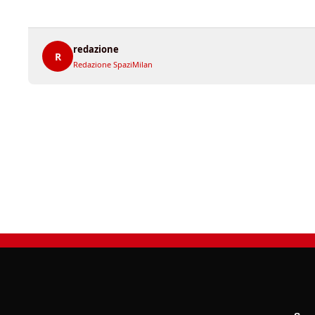
redazione
R
Redazione SpaziMilan