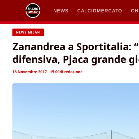
Vai
NEWS
CALCIOMERCATO
CH
al
contenuto
NEWS MILAN
Zanandrea a Sportitalia: 
difensiva, Pjaca grande g
18 Novembre 2017 - 15:00
di
redazione