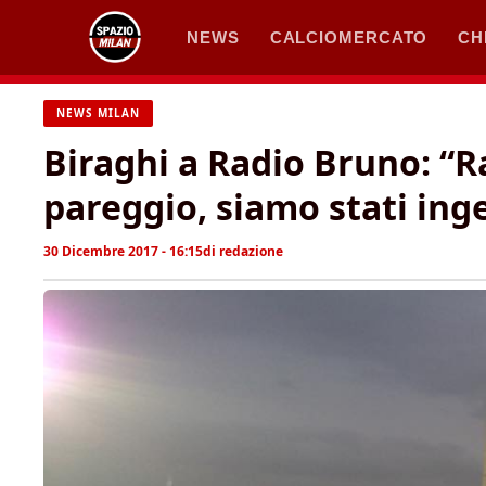
Vai
NEWS
CALCIOMERCATO
CH
al
contenuto
NEWS MILAN
Biraghi a Radio Bruno: “
pareggio, siamo stati ing
30 Dicembre 2017 - 16:15
di
redazione