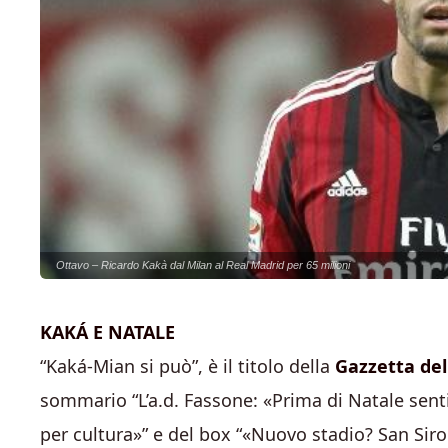
Ottavo – Ricardo Kakà dal Milan al Real Madrid per 65 milioni
KAKÁ E NATALE
“Kaká-Mian si può”, è il titolo della
Gazzetta del
sommario “L’a.d. Fassone: «Prima di Natale senti
per cultura»” e del box “«Nuovo stadio? San Siro