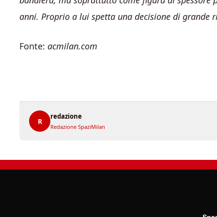
bandiera, ma soprattutto come figura di spessore pe
anni. Proprio a lui spetta una decisione di grande r
Fonte:
acmilan.com
redazione
R
Redazione SpaziMilan