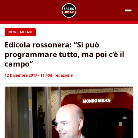
Vai
al
contenuto
NEWS MILAN
Edicola rossonera: “Si può
programmare tutto, ma poi c’è il
campo”
12 Dicembre 2017 - 11:40
di
redazione