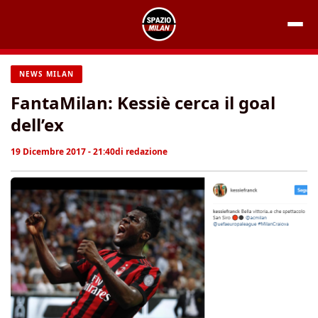
Vai
al
contenuto
NEWS MILAN
FantaMilan: Kessiè cerca il goal
dell’ex
19 Dicembre 2017 - 21:40
di
redazione