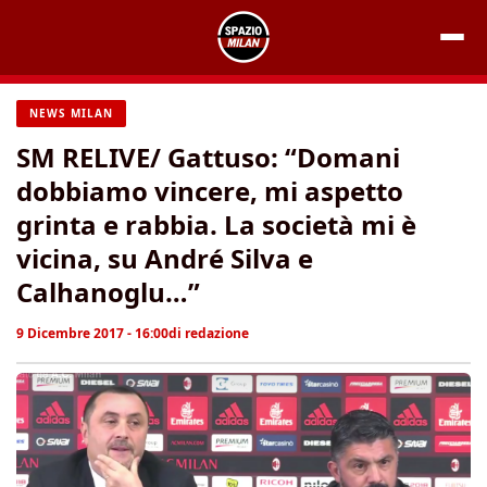
Vai
al
contenuto
NEWS MILAN
SM RELIVE/ Gattuso: “Domani
dobbiamo vincere, mi aspetto
grinta e rabbia. La società mi è
vicina, su André Silva e
Calhanoglu…”
9 Dicembre 2017 - 16:00
di
redazione