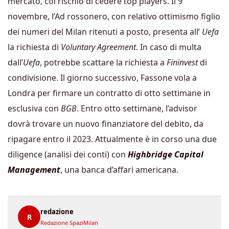
mercato, col rischio di cedere top players. Il 9
novembre, l’Ad rossonero, con relativo ottimismo figlio
dei numeri del Milan ritenuti a posto, presenta all’
Uefa
la richiesta di
Voluntary Agreement
. In caso di multa
dall’
Uefa
, potrebbe scattare la richiesta a
Fininvest
di
condivisione. Il giorno successivo, Fassone vola a
Londra per firmare un contratto di otto settimane in
esclusiva con
BGB
. Entro otto settimane, l’advisor
dovrà trovare un nuovo finanziatore del debito, da
ripagare entro il 2023. Attualmente è in corso una due
diligence (analisi dei conti) con
Highbridge Capital
Management
, una banca d’affari americana.
redazione
R
Redazione SpaziMilan