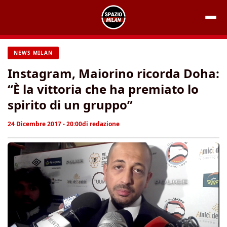
Vai
al
contenuto
NEWS MILAN
Instagram, Maiorino ricorda Doha:
“È la vittoria che ha premiato lo
spirito di un gruppo”
24 Dicembre 2017 - 20:00
di
redazione