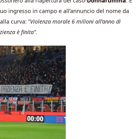
ssonero alla riapertura del caso-
Donnarumma
. E
l suo ingresso in campo e all’annuncio del nome da
lla curva: “
Violenza morale 6 milioni all’anno di
ienza è finita”.