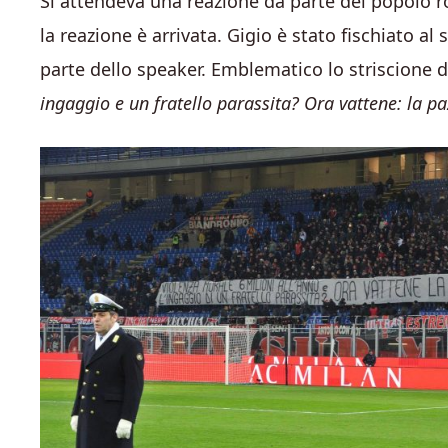
Si attendeva una reazione da parte del popolo ro
la reazione è arrivata. Gigio è stato fischiato a
parte dello speaker. Emblematico lo striscione da
ingaggio e un fratello parassita? Ora vattene: la paz