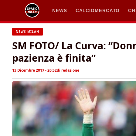
Vai
NEWS
CALCIOMERCATO
CH
al
contenuto
NEWS MILAN
SM FOTO/ La Curva: “Don
pazienza è finita”
13 Dicembre 2017 - 20:52
di
redazione