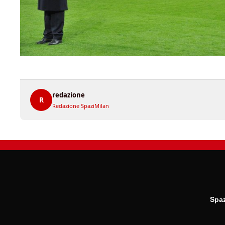
redazione
R
Redazione SpaziMilan
Spaz