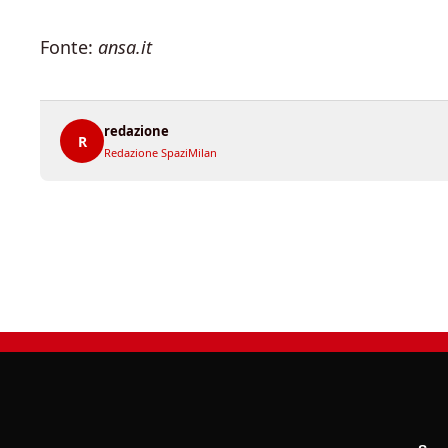
Fonte:
ansa.it
redazione
R
Redazione SpaziMilan