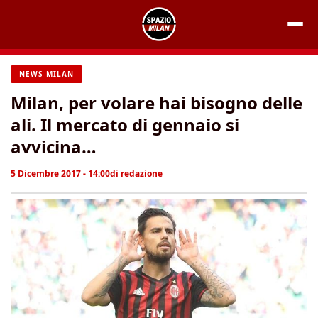
Vai
al
contenuto
NEWS MILAN
Milan, per volare hai bisogno delle
ali. Il mercato di gennaio si
avvicina…
5 Dicembre 2017 - 14:00
di
redazione