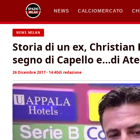
Vai
NEWS
CALCIOMERCATO
CH
al
contenuto
NEWS MILAN
Storia di un ex, Christian
segno di Capello e…di At
26 Dicembre 2017 - 14:40
di
redazione