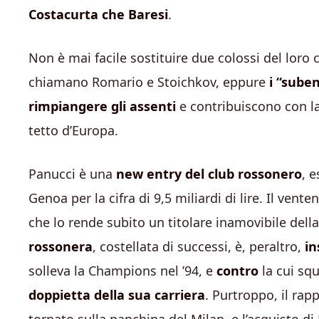
Costacurta che Baresi
.
Non è mai facile sostituire due colossi del loro c
chiamano Romario e Stoichkov, eppure
i “suben
rimpiangere gli assenti
e contribuiscono con la 
tetto d’Europa.
Panucci è una
new entry del club rossonero
, 
Genoa per la cifra di 9,5 miliardi di lire. Il ven
che lo rende subito un titolare inamovibile della
rossonera
, costellata di successi, è, peraltro,
in
solleva la Champions nel ’94, e
contro
la cui sq
doppietta della sua carriera
. Purtroppo, il ra