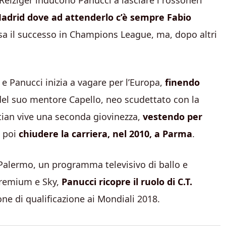
 Reiziger inducono Panucci a lasciare i rossoneri
adrid dove ad attenderlo c’è sempre Fabio
issa il successo in Champions League, ma, dopo altri
e Panucci inizia a vagare per l’Europa,
finendo
 del suo mentore Capello, neo scudettato con la
istian vive una seconda giovinezza,
vestendo per
o poi
chiudere la carriera, nel 2010, a Parma
.
Palermo, un programma televisivo di ballo e
remium e Sky,
Panucci ricopre il ruolo di C.T.
rone di qualificazione ai Mondiali 2018.