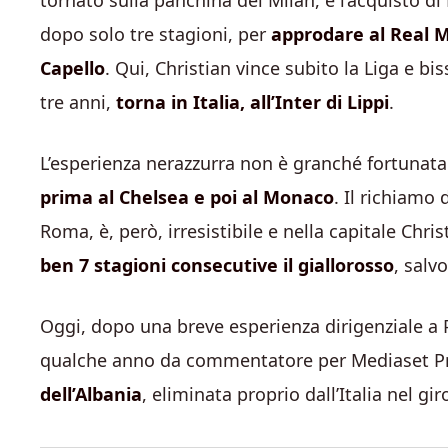
tornato sulla panchina del Milan, e l’acquisto di
dopo solo tre stagioni, per
approdare al Real M
Capello
. Qui, Christian vince subito la Liga e b
tre anni,
torna in Italia, all’Inter di Lippi
.
L’esperienza nerazzurra non è granché fortunata 
prima al Chelsea e poi al Monaco
. Il richiamo
Roma, è, però, irresistibile e nella capitale Chr
ben 7 stagioni consecutive il giallorosso
, salv
Oggi, dopo una breve esperienza dirigenziale a 
qualche anno da commentatore per Mediaset P
dell’Albania
, eliminata proprio dall’Italia nel gi