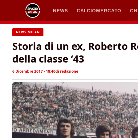
Vai
NEWS
CALCIOMERCATO
CH
al
contenuto
NEWS MILAN
Storia di un ex, Roberto R
della classe ‘43
6 Dicembre 2017 - 18:40
di
redazione