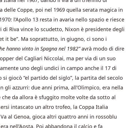
Italia nel 1967, dando il via a un triennio di
a delle Coppe, poi nel 1969 quella serata magica in
 1970: l’Apollo 13 resta in avaria nello spazio e riesce
ri di Riva vince lo scudetto, Nixon è presidente degli
et it be”. Ma soprattutto, in giugno, ci sono i
 che hanno vinto in Spagna nel 1982”
avrà modo di dire
topper del Cagliari Niccolai, ma per via di un suo
viamente uno degli undici in campo anche il 17 di
i giocò “el partido del siglo”, la partita del secolo
 gli azzurri: due anni prima, all’Olimpico, era nella
che da allora è sfuggito molte volte da sotto al
sersi intascato un altro trofeo, la Coppa Italia
. Va al Genoa, gioca altri quattro anni in rossoblu
era nell’Aosta. Poi abbandona il calcio e fa