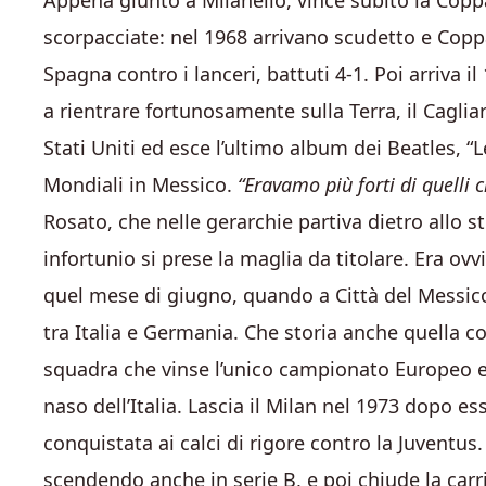
Appena giunto a Milanello, vince subito la Coppa 
scorpacciate: nel 1968 arrivano scudetto e Copp
Spagna contro i lanceri, battuti 4-1. Poi arriva il
a rientrare fortunosamente sulla Terra, il Caglia
Stati Uniti ed esce l’ultimo album dei Beatles, “L
Mondiali in Messico.
“Eravamo più forti di quelli
Rosato, che nelle gerarchie partiva dietro allo s
infortunio si prese la maglia da titolare. Era ov
quel mese di giugno, quando a Città del Messico s
tra Italia e Germania. Che storia anche quella con
squadra che vinse l’unico campionato Europeo e 
naso dell’Italia. Lascia il Milan nel 1973 dopo es
conquistata ai calci di rigore contro la Juventus
scendendo anche in serie B, e poi chiude la carri