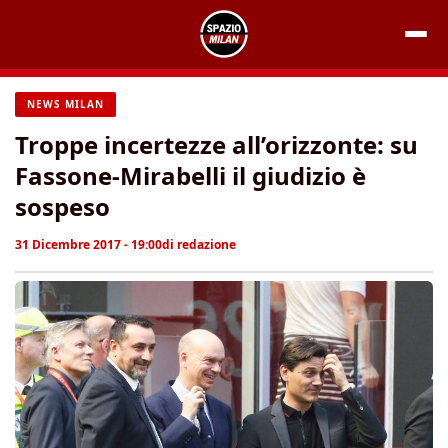
Vai
al
contenuto
NEWS MILAN
Troppe incertezze all’orizzonte: su
Fassone-Mirabelli il giudizio è
sospeso
31 Dicembre 2017 - 19:00
di
redazione