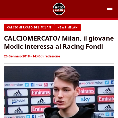
Vai
al
contenuto
CALCIOMERCATO DEL MILAN
NEWS MILAN
CALCIOMERCATO/ Milan, il giovane
Modic interessa al Racing Fondi
20 Gennaio 2018 - 14:40
di
redazione