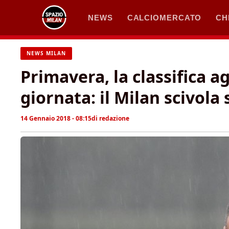
Vai
NEWS
CALCIOMERCATO
CH
al
contenuto
NEWS MILAN
Primavera, la classifica a
giornata: il Milan scivola 
14 Gennaio 2018 - 08:15
di
redazione