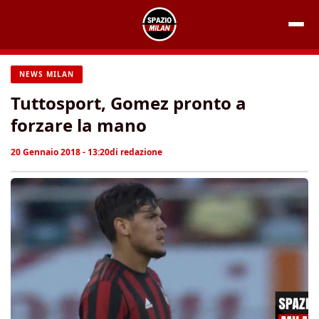
Vai
al
contenuto
NEWS MILAN
Tuttosport, Gomez pronto a
forzare la mano
20 Gennaio 2018 - 13:20
di
redazione