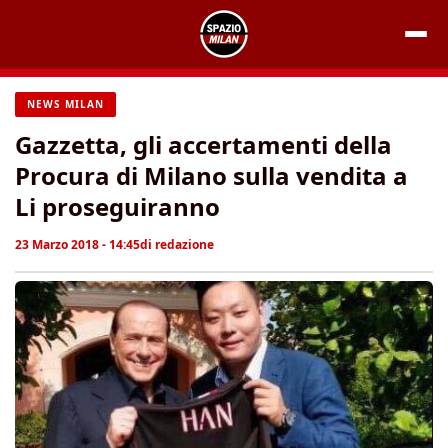
Vai
al
contenuto
NEWS MILAN
Gazzetta, gli accertamenti della
Procura di Milano sulla vendita a
Li proseguiranno
23 Marzo 2018 - 14:45
di
redazione