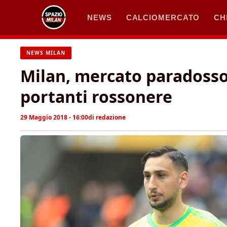
Vai
NEWS
CALCIOMERCATO
CH
al
contenuto
NEWS MILAN
Milan, mercato paradosso:
portanti rossonere
29 Maggio 2018 - 16:00
di
redazione