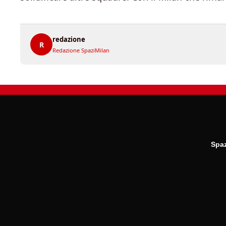
redazione
R
Redazione SpaziMilan
Spaz