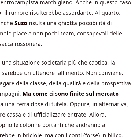
l centrocampista marchigiano. Anche in questo caso
o, il rumore risulterebbe assordante. Al quarto,
 Anche
Suso
risulta una ghiotta possibilità di
pagnolo piace a non pochi team, consapevoli delle
asacca rossonera.
n una situazione societaria più che caotica, la
a sarebbe un ulteriore fallimento. Non conviene.
are della classe, della qualità e della prospettiva
compagni.
Ma come ci sono finite sul mercato
una certa dose di tutela. Oppure, in alternativa,
e cassa e di ufficializzare entrate. Allora,
roprio le colonne portanti che andranno a
ebbe in briciole, ma con i conti (forse) in bilico.