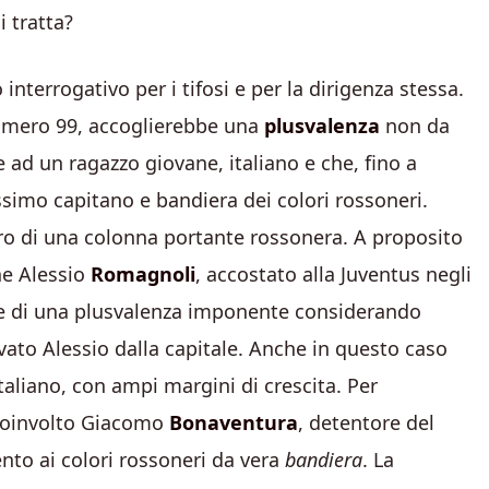
i tratta?
interrogativo per i tifosi e per la dirigenza stessa.
numero 99, accoglierebbe una
plusvalenza
non da
e ad un ragazzo giovane, italiano e che, fino a
simo capitano e bandiera dei colori rossoneri.
uro di una colonna portante rossonera. A proposito
he Alessio
Romagnoli
, accostato alla Juventus negli
bbe di una plusvalenza imponente considerando
evato Alessio dalla capitale. Anche in questo caso
taliano, con ampi margini di crescita. Per
 coinvolto Giacomo
Bonaventura
, detentore del
nto ai colori rossoneri da vera
bandiera
. La