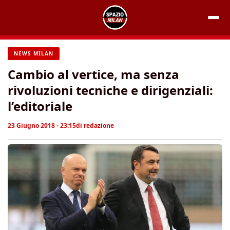
Vai
al
contenuto
NEWS MILAN
Cambio al vertice, ma senza
rivoluzioni tecniche e dirigenziali:
l’editoriale
23 Giugno 2018 - 23:15
di
redazione