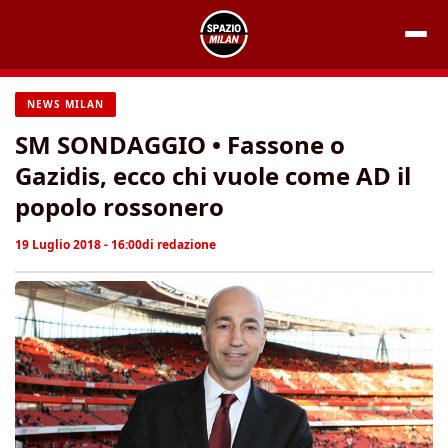
Vai
al
contenuto
NEWS MILAN
SM SONDAGGIO • Fassone o
Gazidis, ecco chi vuole come AD il
popolo rossonero
19 Luglio 2018 - 16:00
di
redazione