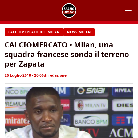
Vai
al
contenuto
CALCIOMERCATO DEL MILAN
NEWS MILAN
CALCIOMERCATO • Milan, una
squadra francese sonda il terreno
per Zapata
26 Luglio 2018 - 20:00
di
redazione