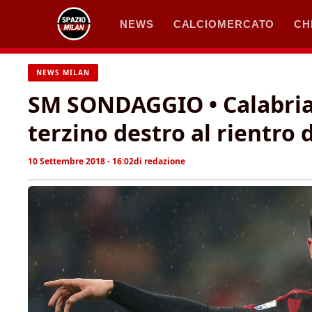
Vai
NEWS
CALCIOMERCATO
CH
al
contenuto
NEWS MILAN
SM SONDAGGIO • Calabria 
terzino destro al rientro d
10 Settembre 2018 - 16:02
di
redazione