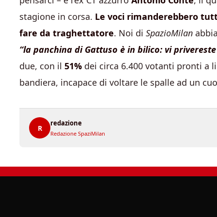
pensarci – è l’ex CT azzurro
Antonio Conte
, il q
stagione in corsa.
Le voci rimanderebbero tutt
fare da traghettatore
. Noi di
SpazioMilan
abbia
“la panchina di Gattuso è in bilico: vi privereste 
due, con il
51%
dei circa 6.400 votanti pronti a li
bandiera, incapace di voltare le spalle ad un c
redazione
R
Redazione SpaziMilan