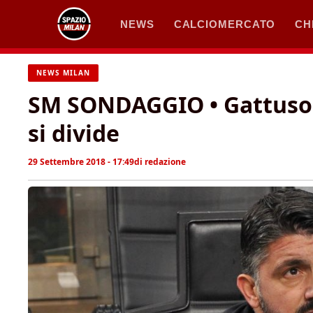
Vai
NEWS
CALCIOMERCATO
CH
al
contenuto
NEWS MILAN
SM SONDAGGIO • Gattuso i
si divide
29 Settembre 2018 - 17:49
di
redazione