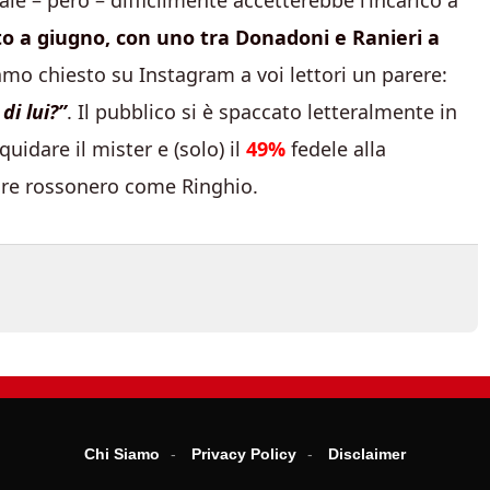
uale – però – difficilmente accetterebbe l’incarico a
o a giugno, con uno tra Donadoni e Ranieri a
mo chiesto su Instagram a voi lettori un parere:
di lui?”
. Il pubblico si è spaccato letteralmente in
quidare il mister e (solo) il
49%
fedele alla
uore rossonero come Ringhio.
Chi Siamo
Privacy Policy
Disclaimer