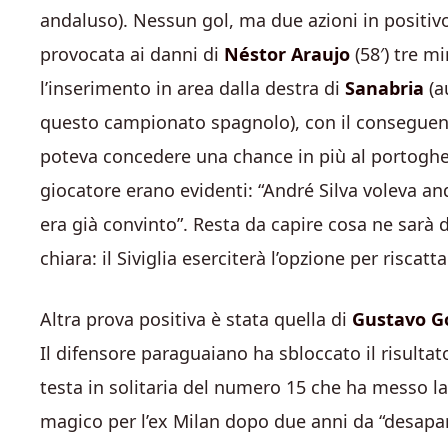
andaluso). Nessun gol, ma due azioni in positivo
provocata ai danni di
Néstor Araujo
(58′) tre m
l’inserimento in area dalla destra di
Sanabria
(au
questo campionato spagnolo), con il conseguent
poteva concedere una chance in più al portoghe
giocatore erano evidenti: “André Silva voleva and
era già convinto”. Resta da capire cosa ne sarà d
chiara: il Siviglia eserciterà l’opzione per riscatta
Altra prova positiva è stata quella di
Gustavo 
Il difensore paraguaiano ha sbloccato il risultat
testa in solitaria del numero 15 che ha messo la 
magico per l’ex Milan dopo due anni da “desapar