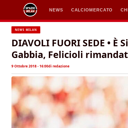
Vai
NEWS
CALCIOMERCATO
CH
al
contenuto
NEWS MILAN
DIAVOLI FUORI SEDE • È S
Gabbia, Felicioli rimanda
9 Ottobre 2018 - 16:00
di
redazione