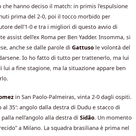
 che hanno deciso il match: in primis l’espulsione
inuti prima del 2-0, poi il tocco morbido per
tore dell’1-0 e tra i migliori di questo avvio di
e assist dell’ex Roma per Ben Yadder. Insomma, si
se, anche se dalle parole di
Gattuso
le volontà del
arsene. Io ho fatto di tutto per trattenerlo, ma lui
i lui a fine stagione, ma la situazione appare ben
rlo.
Gomez
in San Paolo-Palmeiras, vinta 2-0 dagli ospiti.
o al 35′: angolo dalla destra di Dudu e stacco di
palla nell’angolo alla destra di
Sidão
. Un momento
ecido” a Milano. La squadra brasiliana è prima nel