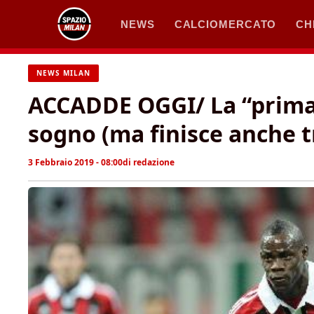
Vai
NEWS
CALCIOMERCATO
CH
al
contenuto
NEWS MILAN
ACCADDE OGGI/ La “prima” 
sogno (ma finisce anche t
3 Febbraio 2019 - 08:00
di
redazione