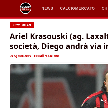
Vai
NEWS
CALCIOMERCATO
CH
al
contenuto
NEWS MILAN
Ariel Krasouski (ag. Laxal
società, Diego andrà via i
20 Agosto 2019 - 14:35
di
redazione