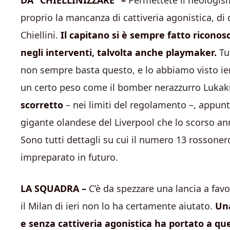
DA “CHIELLINIZZARE” –
Permettete il neologis
proprio la mancanza di cattiveria agonistica, di
Chiellini.
Il capitano si è sempre fatto riconos
negli interventi, talvolta anche playmaker.
Tut
non sempre basta questo, e lo abbiamo visto ieri
un certo peso come il bomber nerazzurro Luka
scorretto
– nei limiti del regolamento –, appunto
gigante olandese del Liverpool che lo scorso anno
Sono tutti dettagli su cui il numero 13 rossonero
impreparato in futuro.
LA SQUADRA –
C’è da spezzare una lancia a favo
il Milan di ieri non lo ha certamente aiutato.
Una
e senza cattiveria agonistica ha portato a que