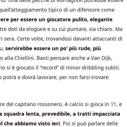
mo. Una delle pecche di Romagnoli potrebbe essere
 quell’atteggiamento tipico di un difensore come
cere per essere un giocatore pulito, elegante
te doti da elogiare e su cui puntare, sia chiaro. Ma
 sera. Certe volte, trovandosi davanti attaccanti di
ku,
servirebbe essere un po’ più rude, più
 alla Chiellini. Basti pensare anche a Van Dijk,
 si è giocato il “record” di minor dribbling subiti.
 potrà e dovrà lavorare, per non farsi trovare
re del capitano rossonero. A calcio si gioca in 11, e
 squadra lenta, prevedibile, a tratti impacciata
l che abbiamo visto ieri
. Poi si può parlare delle