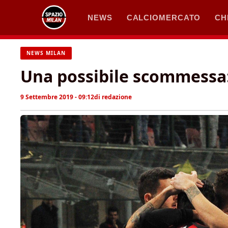
Vai
NEWS
CALCIOMERCATO
CH
al
contenuto
NEWS MILAN
Una possibile scommessa: 
9 Settembre 2019 - 09:12
di
redazione