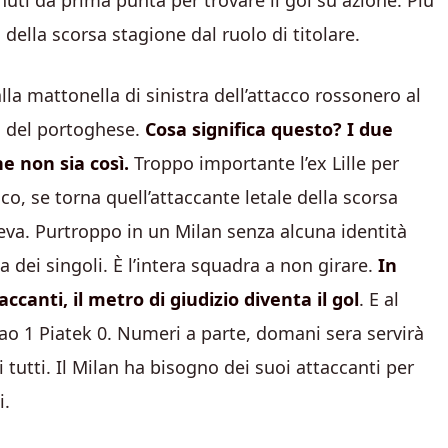
uti da prima punta per trovare il gol su azione. Più
 della scorsa stagione dal ruolo di titolare.
lla mattonella di sinistra dell’attacco rossonero al
ol del portoghese.
Cosa significa questo? I due
e non sia così.
Troppo importante l’ex Lille per
co, se torna quell’attaccante letale della scorsa
va. Purtroppo in un Milan senza alcuna identità
sa dei singoli. È l’intera squadra a non girare.
In
ccanti, il metro di giudizio diventa il gol
. E al
eao 1 Piatek 0. Numeri a parte, domani sera servirà
tutti. Il Milan ha bisogno dei suoi attaccanti per
i.