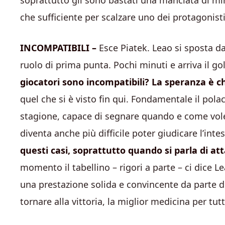
soprattutto gli sono bastati una manciata di min
che sufficiente per scalzare uno dei protagonisti
INCOMPATIBILI –
Esce Piatek. Leao si sposta da
ruolo di prima punta. Pochi minuti e arriva il g
giocatori sono incompatibili? La speranza è ch
quel che si è visto fin qui. Fondamentale il polac
stagione, capace di segnare quando e come vole
diventa anche più difficile poter giudicare l’inte
questi casi, soprattutto quando si parla di atta
momento il tabellino – rigori a parte – ci dice L
una prestazione solida e convincente da parte di 
tornare alla vittoria, la miglior medicina per tutt