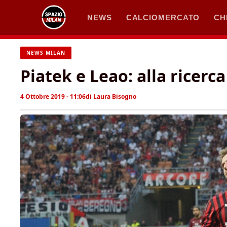
Vai
NEWS
CALCIOMERCATO
CH
al
contenuto
NEWS MILAN
Piatek e Leao: alla ricerca
4 Ottobre 2019 - 11:06
di
Laura Bisogno