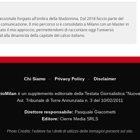
essionale forgiato all'ombra della Madonnina. Dal 2018 faccio parte del
n comunicazione. Il mio percorso si è consolidato a Milano con un Master in
tato il mio approccio, permettendomi di raccontare oggi l'universo
alla dinamicità della capitale del calcio italiano.
Chi Siamo
Privacy Policy
Disclaimer
ioMilan
è un supplemento editoriale della Testata Giornalistica "Nuove
Aut. Tribunale di Torre Annunziata n. 3 del 10/02/2011
Direttore responsabile:
Pasquale Giacometti
Editore:
Cierre Media SRLS
Photo Credits: l’editore ha i diritti di utilizzo delle immagini presenti sul sito.