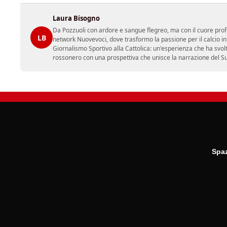
Laura Bisogno
Da Pozzuoli con ardore e sangue flegreo, ma con il cuore prof
LB
network Nuovevoci, dove trasformo la passione per il calcio i
Giornalismo Sportivo alla Cattolica: un'esperienza che ha svol
rossonero con una prospettiva che unisce la narrazione del Sud 
Spaz