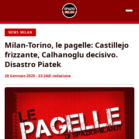
Vai
al
contenuto
NEWS MILAN
Milan-Torino, le pagelle: Castillejo
frizzante, Calhanoglu decisivo.
Disastro Piatek
28 Gennaio 2020 - 23:24
di
redazione