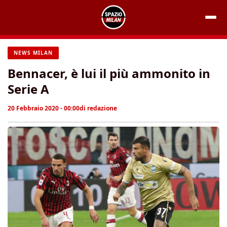
Vai
al
contenuto
NEWS MILAN
Bennacer, è lui il più ammonito in
Serie A
20 Febbraio 2020 - 00:00
di
redazione