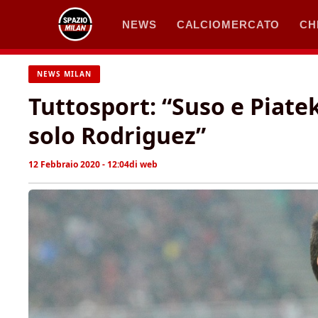
Vai
NEWS
CALCIOMERCATO
CH
al
contenuto
NEWS MILAN
Tuttosport: “Suso e Piatek
solo Rodriguez”
12 Febbraio 2020 - 12:04
di
web