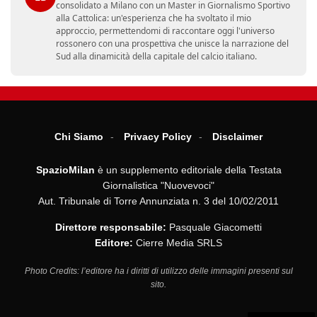
consolidato a Milano con un Master in Giornalismo Sportivo
alla Cattolica: un'esperienza che ha svoltato il mio
approccio, permettendomi di raccontare oggi l'universo
rossonero con una prospettiva che unisce la narrazione del
Sud alla dinamicità della capitale del calcio italiano.
Chi Siamo
Privacy Policy
Disclaimer
SpazioMilan
è un supplemento editoriale della Testata
Giornalistica "Nuovevoci"
Aut. Tribunale di Torre Annunziata n. 3 del 10/02/2011
Direttore responsabile:
Pasquale Giacometti
Editore:
Cierre Media SRLS
Photo Credits: l’editore ha i diritti di utilizzo delle immagini presenti sul
sito.