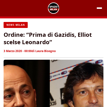
Vai
al
contenuto
NEWS MILAN
Ordine: “Prima di Gazidis, Elliot
scelse Leonardo”
3 Marzo 2020 - 00:00
di
Laura Bisogno