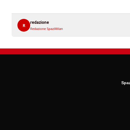
redazione
R
Redazione SpaziMilan
Spaz