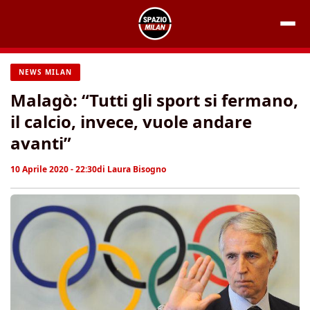
Vai
al
contenuto
NEWS MILAN
Malagò: “Tutti gli sport si fermano,
il calcio, invece, vuole andare
avanti”
10 Aprile 2020 - 22:30
di
Laura Bisogno