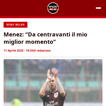
Vai
al
contenuto
NEWS MILAN
Menez: “Da centravanti il mio
miglior momento”
11 Aprile 2020 - 18:20
di
redazione