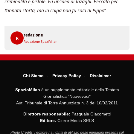
criminalità e pistole. Fu un’idea di Inzaghi. Peccato per
l’annata storta, ma la colpa non fu solo di Pippo
“.
redazione
R
Redazione SpaziMilan
Chi Siamo
Privacy Policy
Disclaimer
SpazioMilan
è un supplemento editoriale della Testata
Giornalistica "Nuovevoci"
Aut. Tribunale di Torre Annunziata n. 3 del 10/02/2011
Direttore responsabile:
Pasquale Giacometti
Editore:
Cierre Media SRLS
Photo Credits: l’editore ha i diritti di utilizzo delle immagini presenti sul